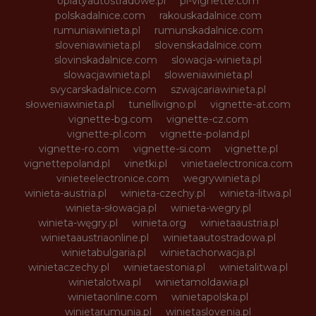
oplatyautostradowe.pl
pl-vignette.com
polskadalnice.com
rakouskadalnice.com
rumuniawinieta.pl
rumunskadalnice.com
sloveniawinieta.pl
slovenskadalnice.com
slovinskadalnice.com
slowacja-winieta.pl
slowacjawinieta.pl
sloweniawinieta.pl
svycarskadalnice.com
szwajcariawinieta.pl
słoweniawinieta.pl
tunellivigno.pl
vignette-at.com
vignette-bg.com
vignette-cz.com
vignette-pl.com
vignette-poland.pl
vignette-ro.com
vignette-si.com
vignette.pl
vignettepoland.pl
vinetki.pl
vinietaelectronica.com
vinieteelectronice.com
wegrywinieta.pl
winieta-austria.pl
winieta-czechy.pl
winieta-litwa.pl
winieta-słowacja.pl
winieta-wegry.pl
winieta-węgry.pl
winieta.org
winietaaustria.pl
winietaaustriaonline.pl
winietaautostradowa.pl
winietabulgaria.pl
winietachorwacja.pl
winietaczechy.pl
winietaestonia.pl
winietalitwa.pl
winietalotwa.pl
winietamoldawia.pl
winietaonline.com
winietapolska.pl
winietarumunia.pl
winietaslovenia.pl