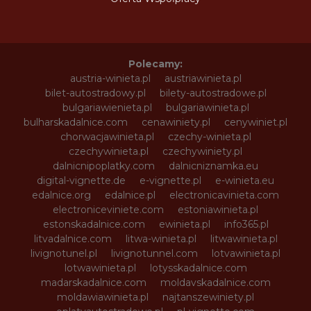
Polecamy:
austria-winieta.pl
austriawinieta.pl
bilet-autostradowy.pl
bilety-autostradowe.pl
bulgariawienieta.pl
bulgariawinieta.pl
bulharskadalnice.com
cenawiniety.pl
cenywiniet.pl
chorwacjawinieta.pl
czechy-winieta.pl
czechywinieta.pl
czechywiniety.pl
dalnicnipoplatky.com
dalnicniznamka.eu
digital-vignette.de
e-vignette.pl
e-winieta.eu
edalnice.org
edalnice.pl
electronicavinieta.com
electroniceviniete.com
estoniawinieta.pl
estonskadalnice.com
ewinieta.pl
info365.pl
litvadalnice.com
litwa-winieta.pl
litwawinieta.pl
livignotunel.pl
livignotunnel.com
lotvawinieta.pl
lotwawinieta.pl
lotysskadalnice.com
madarskadalnice.com
moldavskadalnice.com
moldawiawinieta.pl
najtanszewiniety.pl