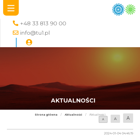
+48 33 813 90 00
info@tu1.pl
AKTUALNOŚCI
Strona główna
/
Aktualności
/
Aktualności
A
A
A
2024-01-04 04:46:19