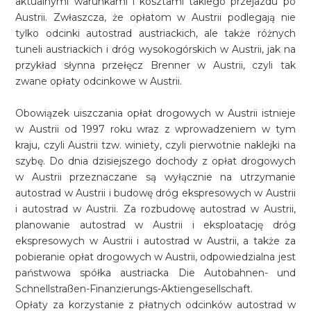
aktualnymi warunkami i kosztami takiego przejazdu po
Austrii. Zwłaszcza, że opłatom w Austrii podlegają nie
tylko odcinki autostrad austriackich, ale także różnych
tuneli austriackich i dróg wysokogórskich w Austrii, jak na
przykład słynna przełęcz Brenner w Austrii, czyli tak
zwane opłaty odcinkowe w Austrii.
Obowiązek uiszczania opłat drogowych w Austrii istnieje
w Austrii od 1997 roku wraz z wprowadzeniem w tym
kraju, czyli Austrii tzw. winiety, czyli pierwotnie naklejki na
szybę. Do dnia dzisiejszego dochody z opłat drogowych
w Austrii przeznaczane są wyłącznie na utrzymanie
autostrad w Austrii i budowę dróg ekspresowych w Austrii
i autostrad w Austrii. Za rozbudowę autostrad w Austrii,
planowanie autostrad w Austrii i eksploatację dróg
ekspresowych w Austrii i autostrad w Austrii, a także za
pobieranie opłat drogowych w Austrii, odpowiedzialna jest
państwowa spółka austriacka Die Autobahnen- und
Schnellstraßen-Finanzierungs-Aktiengesellschaft.
Opłaty za korzystanie z płatnych odcinków autostrad w