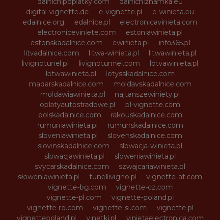
dalnicnipoplatky.com
dalnicniznamka.eu
digital-vignette.de
e-vignette.pl
e-winieta.eu
edalnice.org
edalnice.pl
electronicavinieta.com
electroniceviniete.com
estoniawinieta.pl
estonskadalnice.com
ewinieta.pl
info365.pl
litvadalnice.com
litwa-winieta.pl
litwawinieta.pl
livignotunel.pl
livignotunnel.com
lotvawinieta.pl
lotwawinieta.pl
lotysskadalnice.com
madarskadalnice.com
moldavskadalnice.com
moldawiawinieta.pl
najtanszewiniety.pl
oplatyautostradowe.pl
pl-vignette.com
polskadalnice.com
rakouskadalnice.com
rumuniawinieta.pl
rumunskadalnice.com
sloveniawinieta.pl
slovenskadalnice.com
slovinskadalnice.com
slowacja-winieta.pl
slowacjawinieta.pl
sloweniawinieta.pl
svycarskadalnice.com
szwajcariawinieta.pl
słoweniawinieta.pl
tunellivigno.pl
vignette-at.com
vignette-bg.com
vignette-cz.com
vignette-pl.com
vignette-poland.pl
vignette-ro.com
vignette-si.com
vignette.pl
vignettepoland.pl
vinetki.pl
vinietaelectronica.com