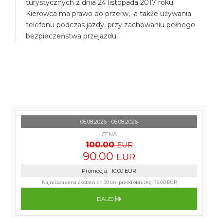
turystycznych z dnia 24 listopada 2017 roku.
Kierowca ma prawo do przerw, a także używania
telefonu podczas jazdy, przy zachowaniu pełnego
bezpieczeństwa przejazdu.
06.08.2026 - 06.08.2026
CENA
100.00
EUR
90.00
EUR
Promocja
:
-10.00
EUR
Najniższa cena z ostatnich 30 dni przed obniżką:
75.00 EUR
DALEJ