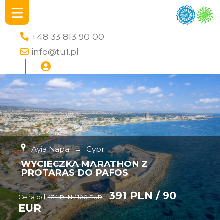
+48 33 813 90 00
info@tu1.pl
Ayia Napa
→
Cypr
WYCIECZKA MARATHON Z
PROTARAS DO PAFOS
391 PLN / 90
Cena od
434 PLN / 100 EUR
EUR