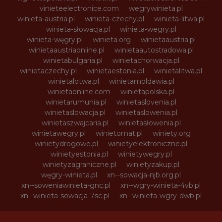
vinieteelectronice.com
wegrywinieta.pl
winieta-austria.pl
winieta-czechy.pl
winieta-litwa.pl
winieta-słowacja.pl
winieta-wegry.pl
winieta-węgry.pl
winieta.org
winietaaustria.pl
winietaaustriaonline.pl
winietaautostradowa.pl
winietabulgaria.pl
winietachorwacja.pl
winietaczechy.pl
winietaestonia.pl
winietalitwa.pl
winietalotwa.pl
winietamoldawia.pl
winietaonline.com
winietapolska.pl
winietarumunia.pl
winietaslovenia.pl
winietaslowacja.pl
winietaslowenia.pl
winietaszwajcaria.pl
winietasłowenia.pl
winietawegry.pl
winietomat.pl
winiety.org
winietydrogowe.pl
winietyelektroniczne.pl
winietyestonia.pl
winietywegry.pl
winietyzagraniczne.pl
winietyzakup.pl
węgry-winieta.pl
xn--sowacja-njb.org.pl
xn--soweniawinieta-gnc.pl
xn--wgry-winieta-4vb.pl
xn--winieta-sowacja-7sc.pl
xn--winieta-wgry-dwb.pl