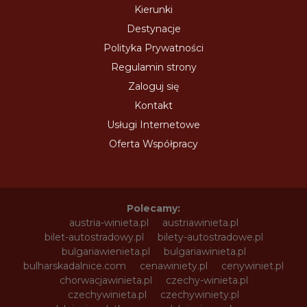
Kierunki
Destynacje
Polityka Prywatności
Regulamin strony
Zaloguj się
Kontakt
Usługi Internetowe
Oferta Współpracy
Polecamy:
austria-winieta.pl
austriawinieta.pl
bilet-autostradowy.pl
bilety-autostradowe.pl
bulgariawienieta.pl
bulgariawinieta.pl
bulharskadalnice.com
cenawiniety.pl
cenywiniet.pl
chorwacjawinieta.pl
czechy-winieta.pl
czechywinieta.pl
czechywiniety.pl