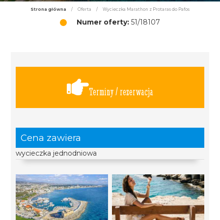
Strona główna
/
Oferta
/
Wycieczka Marathon z Protaras do Pafos
Numer oferty:
51/18107
Terminy / rezerwacja
Cena zawiera
wycieczka jednodniowa