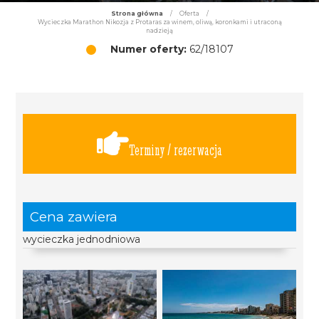
Strona główna
/
Oferta
/
Wycieczka Marathon Nikozja z Protaras za winem, oliwą, koronkami i utraconą
nadzieją
Numer oferty:
62/18107
Terminy / rezerwacja
Cena zawiera
wycieczka jednodniowa