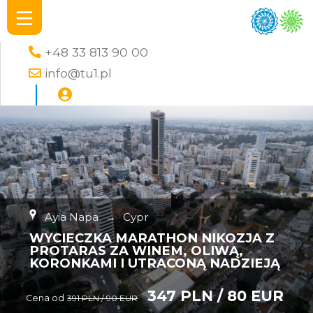
+48 33 813 90 00
info@tu1.pl
Ayia Napa
→
Cypr
WYCIECZKA MARATHON NIKOZJA Z
PROTARAS ZA WINEM, OLIWĄ,
KORONKAMI I UTRACONĄ NADZIEJĄ
347 PLN / 80 EUR
Cena od
391 PLN / 90 EUR