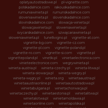
oplatyautostradowe.pl
pl-vignette.com
polskadalnice.com
rakouskadalnice.com
rumuniawinieta.pl
rumunskadalnice.com
sloveniawinieta.pl
slovenskadalnice.com
slovinskadalnice.com
slowacja-winieta.pl
slowacjawinieta.pl
sloweniawinieta.pl
svycarskadalnice.com
szwajcariawinieta.pl
słoweniawinieta.pl
tunellivigno.pl
vignette-at.com
vignette-bg.com
vignette-cz.com
vignette-pl.com
vignette-poland.pl
vignette-ro.com
vignette-si.com
vignette.pl
vignettepoland.pl
vinetki.pl
vinietaelectronica.com
vinieteelectronice.com
wegrywinieta.pl
winieta-austria.pl
winieta-czechy.pl
winieta-litwa.pl
winieta-słowacja.pl
winieta-wegry.pl
winieta-węgry.pl
winieta.org
winietaaustria.pl
winietaaustriaonline.pl
winietaautostradowa.pl
winietabulgaria.pl
winietachorwacja.pl
winietaczechy.pl
winietaestonia.pl
winietalitwa.pl
winietalotwa.pl
winietamoldawia.pl
winietaonline.com
winietapolska.pl