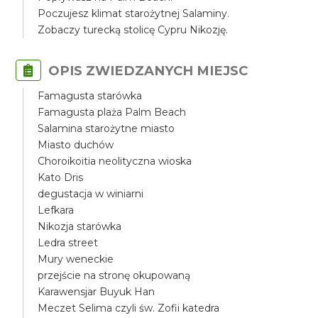
Poczujesz klimat starożytnej Salaminy.
Zobaczy turecką stolicę Cypru Nikozję.
OPIS ZWIEDZANYCH MIEJSC
Famagusta starówka
Famagusta plaża Palm Beach
Salamina starożytne miasto
Miasto duchów
Choroikoitia neolityczna wioska
Kato Dris
degustacja w winiarni
Lefkara
Nikozja starówka
Ledra street
Mury weneckie
przejście na stronę okupowaną
Karawensjar Buyuk Han
Meczet Selima czyli św. Zofii katedra