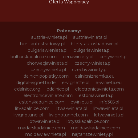
Oferta Współpracy
Polecamy:
austria-winieta.pl
austriawinieta.pl
bilet-autostradowy.pl
bilety-autostradowe.pl
bulgariawienieta.pl
bulgariawinieta.pl
bulharskadalnice.com
cenawiniety.pl
cenywiniet.pl
chorwacjawinieta.pl
czechy-winieta.pl
czechywinieta.pl
czechywiniety.pl
dalnicnipoplatky.com
dalnicniznamka.eu
digital-vignette.de
e-vignette.pl
e-winieta.eu
edalnice.org
edalnice.pl
electronicavinieta.com
electroniceviniete.com
estoniawinieta.pl
estonskadalnice.com
ewinieta.pl
info365.pl
litvadalnice.com
litwa-winieta.pl
litwawinieta.pl
livignotunel.pl
livignotunnel.com
lotvawinieta.pl
lotwawinieta.pl
lotysskadalnice.com
madarskadalnice.com
moldavskadalnice.com
moldawiawinieta.pl
najtanszewiniety.pl