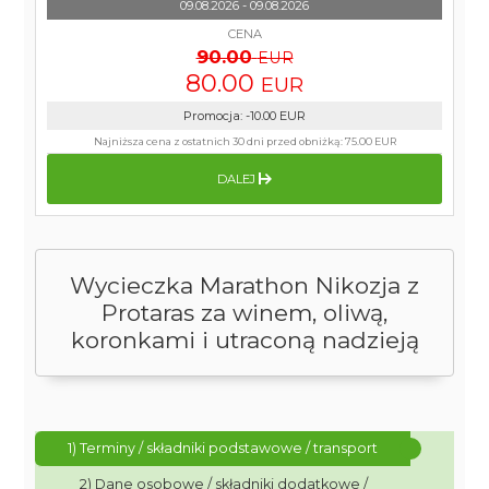
09.08.2026 - 09.08.2026
CENA
90.00
EUR
80.00
EUR
Promocja
:
-10.00
EUR
Najniższa cena z ostatnich 30 dni przed obniżką:
75.00 EUR
DALEJ
Wycieczka Marathon Nikozja z
Protaras za winem, oliwą,
koronkami i utraconą nadzieją
1) Terminy / składniki podstawowe / transport
2) Dane osobowe / składniki dodatkowe /