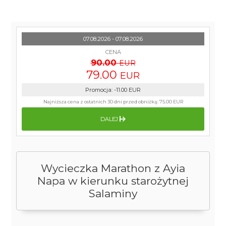
07.08.2026 - 07.08.2026
CENA
90.00
EUR
79.00
EUR
Promocja
:
-11.00
EUR
Najniższa cena z ostatnich 30 dni przed obniżką:
75.00 EUR
DALEJ
Wycieczka Marathon z Ayia
Napa w kierunku starożytnej
Salaminy