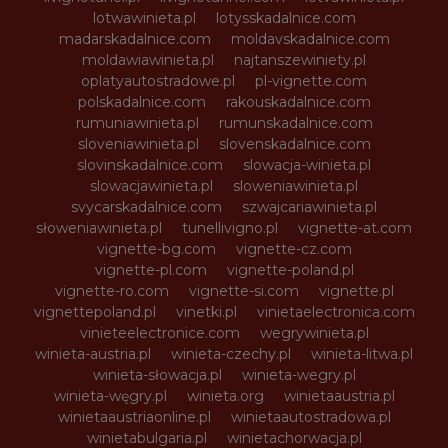
lotwawinieta.pl
lotysskadalnice.com
madarskadalnice.com
moldavskadalnice.com
moldawiawinieta.pl
najtanszewiniety.pl
oplatyautostradowe.pl
pl-vignette.com
polskadalnice.com
rakouskadalnice.com
rumuniawinieta.pl
rumunskadalnice.com
sloveniawinieta.pl
slovenskadalnice.com
slovinskadalnice.com
slowacja-winieta.pl
slowacjawinieta.pl
sloweniawinieta.pl
svycarskadalnice.com
szwajcariawinieta.pl
słoweniawinieta.pl
tunellivigno.pl
vignette-at.com
vignette-bg.com
vignette-cz.com
vignette-pl.com
vignette-poland.pl
vignette-ro.com
vignette-si.com
vignette.pl
vignettepoland.pl
vinetki.pl
vinietaelectronica.com
vinieteelectronice.com
wegrywinieta.pl
winieta-austria.pl
winieta-czechy.pl
winieta-litwa.pl
winieta-słowacja.pl
winieta-wegry.pl
winieta-węgry.pl
winieta.org
winietaaustria.pl
winietaaustriaonline.pl
winietaautostradowa.pl
winietabulgaria.pl
winietachorwacja.pl