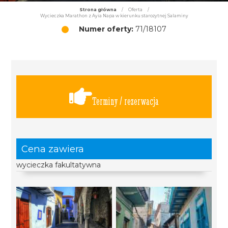
Strona główna
/
Oferta
/
Wycieczka Marathon z Ayia Napa w kierunku starożytnej Salaminy
Numer oferty:
71/18107
Terminy / rezerwacja
Cena zawiera
wycieczka fakultatywna