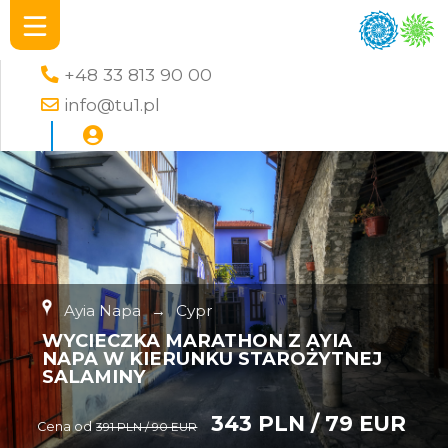
+48 33 813 90 00
info@tu1.pl
Ayia Napa
→
Cypr
WYCIECZKA MARATHON Z AYIA
NAPA W KIERUNKU STAROŻYTNEJ
SALAMINY
343 PLN / 79 EUR
Cena od
391 PLN / 90 EUR