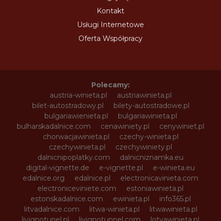
Kontakt
Usługi Internetowe
Oferta Współpracy
Polecamy:
austria-winieta.pl
austriawinieta.pl
bilet-autostradowy.pl
bilety-autostradowe.pl
bulgariawienieta.pl
bulgariawinieta.pl
bulharskadalnice.com
cenawiniety.pl
cenywiniet.pl
chorwacjawinieta.pl
czechy-winieta.pl
czechywinieta.pl
czechywiniety.pl
dalnicnipoplatky.com
dalnicniznamka.eu
digital-vignette.de
e-vignette.pl
e-winieta.eu
edalnice.org
edalnice.pl
electronicavinieta.com
electroniceviniete.com
estoniawinieta.pl
estonskadalnice.com
ewinieta.pl
info365.pl
litvadalnice.com
litwa-winieta.pl
litwawinieta.pl
livignotunel.pl
livignotunnel.com
lotvawinieta.pl